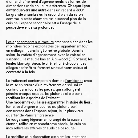
d’un enchaînement d’agencements, de forme, de
dimensions et de couleurs différentes.
Chaque ligne
est tendue vers une autre
dans un regard à 360°.
La grande chambre est le second plan du salon
comme la petite chambre est le second plan de la
cuisine, l’espace secondaire est à l’usage de la
perspective et de sa profondeur.
Les agencements sur-mesure
prennent place dans les
moindres recoins exploitables de l’appartement tout
en s’effaçant dans la géométrie globale. Dans le
salon, la variété d’agencement, avec le vaisselier
suspendu, le meuble bas en Alpi-wood (E. Sottsass) les
teintes blanc/gris/noir, le chêne huilé chocolat des
allèges de fenêtres, forment
un tout harmonieux et
contrasté à la fois.
Le traitement contemporain domine
l’ambiance
avec
la mise en œuvre d’un revêtement de sol uni et
continu dans toutes les pièces, qui s’allonge et
pénètre chaque espace, les plafonds et cloisons
rectifiant les aspérités de l’existant.
Une modernité qui laisse apparaître l’histoire du lieu
:
tomettes d’origine et poutres au plafond sont
conservées dans l’espace séjour, ici le plus vieux
quartier de Paris fait présence.
Le rouge sang légèrement orangé de la cuisine
étonne, utilisé en monochrome absolu, la cuisine
inox reflète les effluves chauds de ce rouge.
Le mobilier et la décoration
assoient les intentions