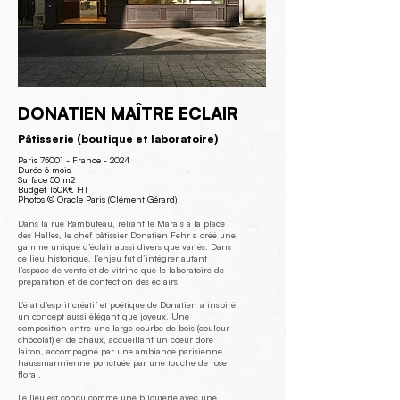
DONATIEN MAÎTRE ECLAIR
Pâtisserie (boutique et laboratoire)
Paris 75001 - France - 2024
Durée 6 mois
Surface 50 m2
Budget 150K€ HT
Photos © Oracle Paris (Clément Gérard)
Dans la rue Rambuteau, reliant le Marais à la place
des Halles, le chef pâtissier Donatien Fehr a créé une
gamme unique d’éclair aussi divers que variés. Dans
ce lieu historique, l’enjeu fut d’intégrer autant
l’espace de vente et de vitrine que le laboratoire de
préparation et de confection des éclairs.
L’état d’esprit créatif et poétique de Donatien a inspiré
un concept aussi élégant que joyeux. Une
composition entre une large courbe de bois (couleur
chocolat) et de chaux, accueillant un coeur doré
laiton, accompagné par une ambiance parisienne
haussmannienne ponctuée par une touche de rose
floral.
Le lieu est conçu comme une bijouterie avec une