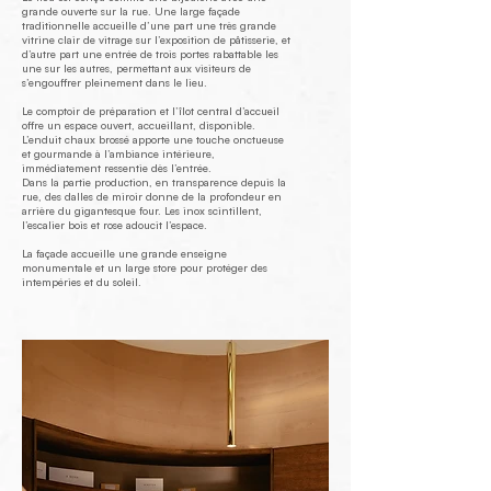
grande ouverte sur la rue. Une large façade
traditionnelle accueille d’une part une très grande
vitrine clair de vitrage sur l’exposition de pâtisserie, et
d’autre part une entrée de trois portes rabattable les
une sur les autres, permettant aux visiteurs de
s’engouffrer pleinement dans le lieu.
Le comptoir de préparation et l’îlot central d’accueil
offre un espace ouvert, accueillant, disponible.
L’enduit chaux brossé apporte une touche onctueuse
et gourmande à l’ambiance intérieure,
immédiatement ressentie dès l’entrée.
Dans la partie production, en transparence depuis la
rue, des dalles de miroir donne de la profondeur en
arrière du gigantesque four. Les inox scintillent,
l’escalier bois et rose adoucit l’espace.
La façade accueille une grande enseigne
monumentale et un large store pour protéger des
intempéries et du soleil.