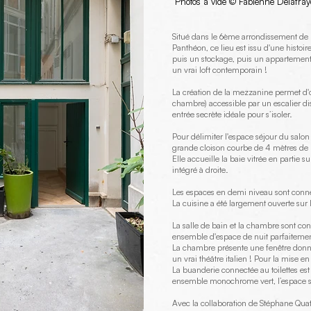
Photos à vide ©
Fabienne Delafray
Situé dans le 6ème arrondissement de P
Panthéon, ce lieu est issu d'une histoi
puis un stockage, puis un appartement
un vrai loft contemporain !
La création de la mezzanine permet d'
chambre) accessible par un escalier d
entrée secrète idéale pour s’isoler.
Pour délimiter l'espace séjour du salo
grande cloison courbe de 4 mètres de 
Elle accueille la baie vitrée en partie 
intégré à droite.
Les espaces en demi niveau sont connect
La cuisine a été largement ouverte sur 
La salle de bain et la chambre sont c
ensemble d'espace de nuit parfaitement
La chambre présente une fenêtre donnan
un vrai théâtre italien ! Pour la mise e
La buanderie connectée au toilettes est
ensemble monochrome vert, l’espace s
Avec la collaboration de Stéphane Qua