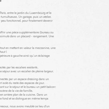
e
aris, entre le jardin du Luxembourg et le
re tumultueuse. Un garage, puis un atelier,
 peu fonctionnel, pour finalement devenir
offrir une pièce supplémentaire (bureau ou
issimulé dans un placard - rangement. Une
n tout en mettant en valeur la mezzanine, une
haut !
supérieure à gauche ainsi qu’un éclairage
és par les escaliers existants.
le séjour avec un escalier de pleine largeur.
onnectés par un espace dressing dans un
 isolé du reste des espaces de jour.
t sur le séjour et le bureau un petit balcon:
n scène de la vie de famille.
 en arrière plan de la cuisine. Dans un
e fond et se distingue en même temps
tresous, nous avons meublé ce lieu d'un