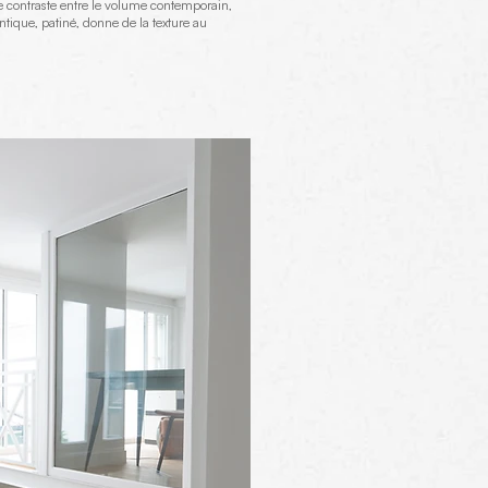
Le contraste entre le volume contemporain,
tique, patiné, donne de la texture au